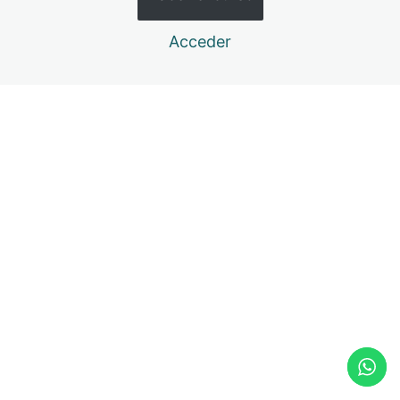
7. CLASE TALLER – EFE
Acceder
Anterior
Siguiente