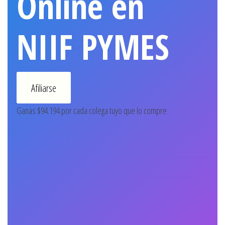
Online en
NIIF PYMES
Afiliarse
Ganas $94.194 por cada colega tuyo que lo compre