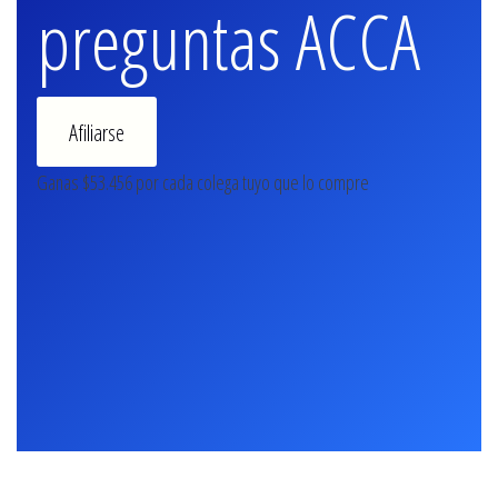
preguntas ACCA
Afiliarse
Ganas $53.456 por cada colega tuyo que lo compre