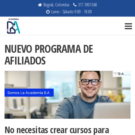
Saltar
Bogotá, Colombia
317 3901368
al
Lunes - Sábado 9:00 - 18:00
Academia
contenido
Cursos en
NIIF,
de B.A.
Auditoría
Consultores
e
NUEVO PROGRAMA DE
Impuestos
AFILIADOS
No necesitas crear cursos para