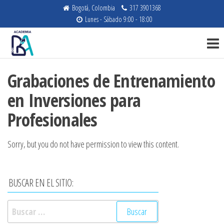
Saltar
Bogotá, Colombia
317 3901368
al
Lunes - Sábado 9:00 - 18:00
Academia
contenido
Cursos en
NIIF,
de B.A.
Auditoría
Consultores
e
Grabaciones de Entrenamiento
Impuestos
en Inversiones para
Profesionales
Sorry, but you do not have permission to view this content.
BUSCAR EN EL SITIO:
Buscar: