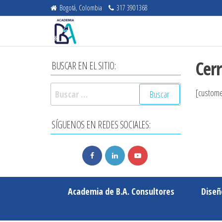
Saltar
Bogotá, Colombia
317 3901368
al
Academia
Cursos en
NIIF,
contenido
de B.A.
Auditoría
Consultores
e
Cerr
BUSCAR EN EL SITIO:
Impuestos
Buscar:
[custome
SÍGUENOS EN REDES SOCIALES:
Academia de B.A. Consultores
Diseñ