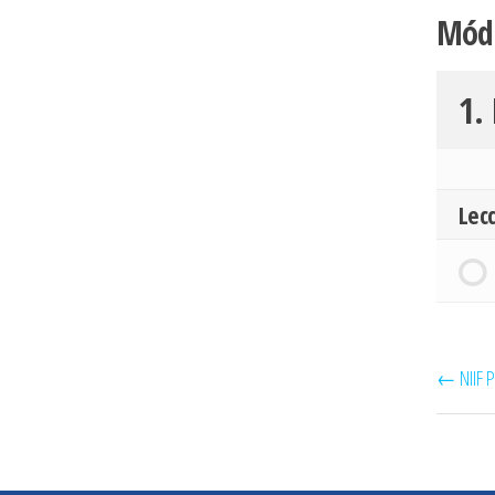
Mód
1.
Lec
NIIF 