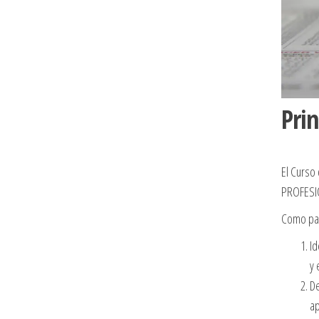
Pri
El Curso
PROFESI
Como part
Id
y 
De
ap