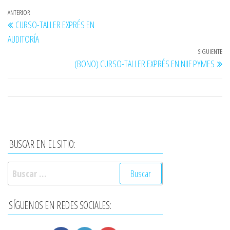
Navegación
Entrada
ANTERIOR
CURSO-TALLER EXPRÉS EN
de
anterior
AUDITORÍA
entradas
SIGUIENTE
En
(BONO) CURSO-TALLER EXPRÉS EN NIIF PYMES
si
BUSCAR EN EL SITIO:
Buscar:
SÍGUENOS EN REDES SOCIALES: