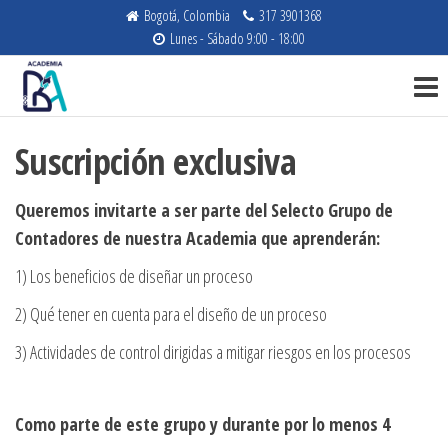
Saltar
Bogotá, Colombia
317 3901368
al
Lunes - Sábado 9:00 - 18:00
Academia
contenido
Cursos en
NIIF,
de B.A.
Auditoría
Consultores
e
Suscripción exclusiva
Impuestos
Queremos invitarte a ser parte del Selecto Grupo de
Contadores de nuestra Academia que aprenderán:
​1) Los beneficios de diseñar un proceso
2) Qué tener en cuenta para el diseño de un proceso
​3) Actividades de control dirigidas a mitigar riesgos en los procesos
Como parte de este grupo y durante por lo menos 4